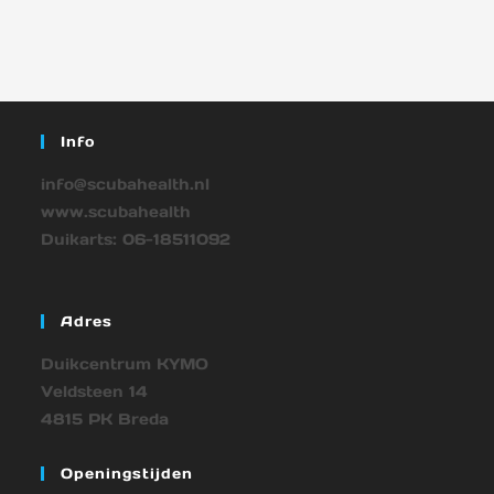
Info
info@scubahealth.nl
www.scubahealth
Duikarts: 06-18511092
Adres
Duikcentrum KYMO
Veldsteen 14
4815 PK Breda
Openingstijden