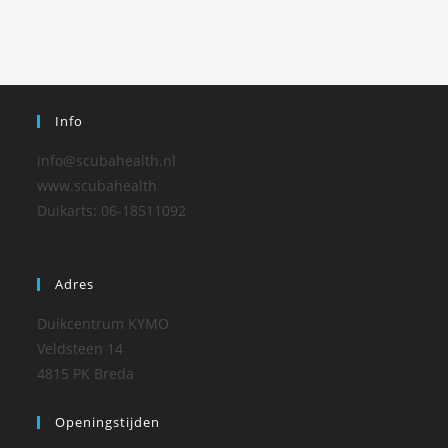
Info
info@scubahealth.nl
www.scubahealth
Duikarts: 06-18511092
Adres
Duikcentrum KYMO
Veldsteen 14
4815 PK Breda
Openingstijden